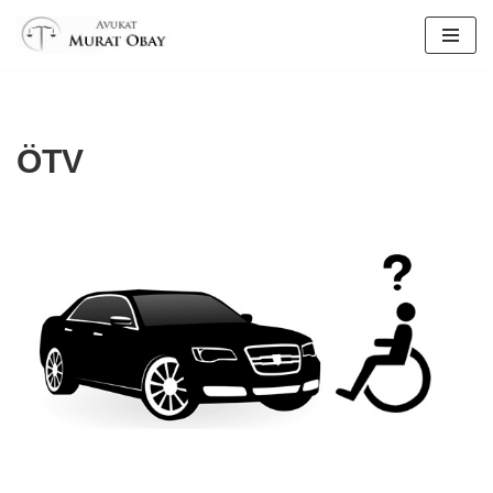
İçeriğe
geç
ÖTV