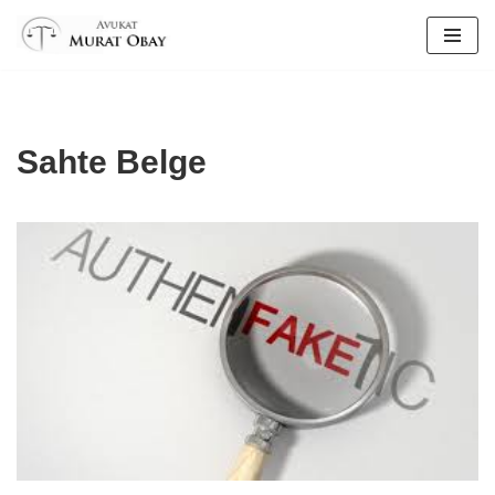
İçeriğe
geç
Sahte Belge