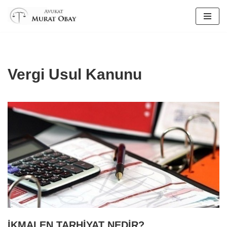
İçeriğe
geç
Vergi Usul Kanunu
İKMALEN TARHİYAT NEDİR?